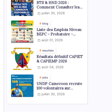
BTS & HND 2026 :
Comment Consulter les
Résultats ?
juillet 30, 2026
blog
Liste des Emplois Niveau
BEPC - Probatoire -
Baccalauréat dispoblible
août 01, 2026
en 2026
resultats
Résultats définitif CAPIET
& CAPIEMP 2026
août 04, 2026
jobs
UNDP Cameroon recrute
100 volontaires sur
l'échelle du territoire
juillet 30, 2026
national