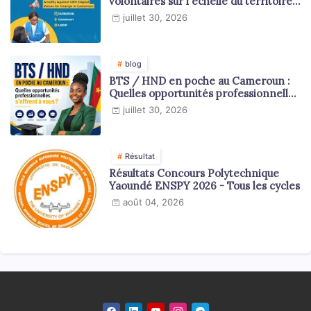
volontaires sur l'échelle du territoire
national
juillet 30, 2026
blog
BTS / HND en poche au Cameroun :
Quelles opportunités professionnelles
s'offrent à vous ?
juillet 30, 2026
Résultat
Résultats Concours Polytechnique
Yaoundé ENSPY 2026 - Tous les cycles
août 04, 2026