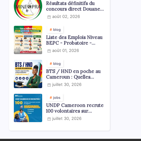
Résultats définitifs du
concours direct Douanes
2026
août 02, 2026
blog
Liste des Emplois Niveau
BEPC - Probatoire -
Baccalauréat dispoblible
août 01, 2026
en 2026
blog
BTS / HND en poche au
Cameroun : Quelles
opportunités
juillet 30, 2026
professionnelles s'offrent
à vous ?
jobs
UNDP Cameroon recrute
100 volontaires sur
l'échelle du territoire
juillet 30, 2026
national