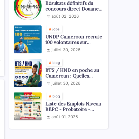
Résultats définitifs du
concours direct Douanes
2026
août 02, 2026
jobs
UNDP Cameroon recrute
100 volontaires sur
l'échelle du territoire
juillet 30, 2026
national
blog
BTS / HND en poche au
Cameroun : Quelles
opportunités
juillet 30, 2026
professionnelles s'offrent
à vous ?
blog
Liste des Emplois Niveau
BEPC - Probatoire -
Baccalauréat dispoblible
août 01, 2026
en 2026