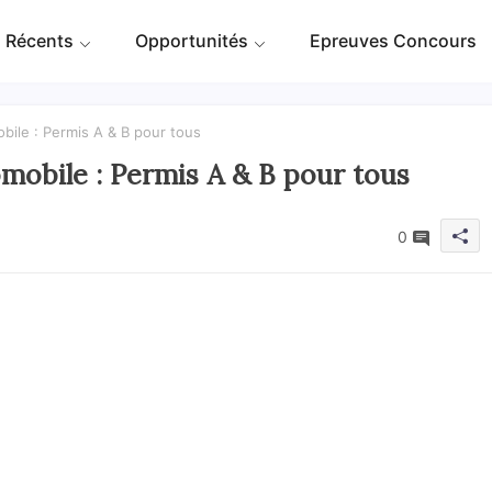
 Récents
Opportunités
Epreuves Concours
bile : Permis A & B pour tous
mobile : Permis A & B pour tous
0