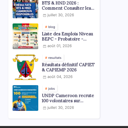
BTS & HND 2026 :
Comment Consulter les
Résultats ?
juillet 30, 2026
blog
Liste des Emplois Niveau
BEPC - Probatoire -
Baccalauréat dispoblible
août 01, 2026
en 2026
resultats
Résultats définitif CAPIET
& CAPIEMP 2026
août 04, 2026
jobs
UNDP Cameroon recrute
100 volontaires sur
l'échelle du territoire
juillet 30, 2026
national