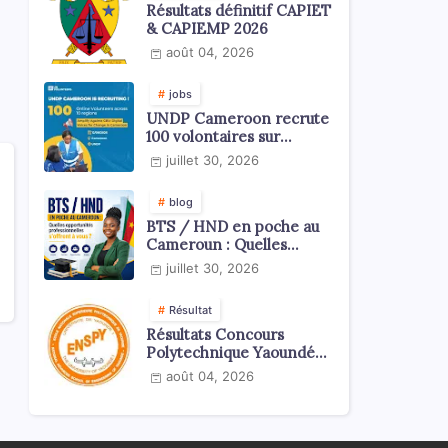
Résultats définitif CAPIET
& CAPIEMP 2026
août 04, 2026
jobs
UNDP Cameroon recrute
100 volontaires sur
l'échelle du territoire
juillet 30, 2026
national
blog
BTS / HND en poche au
Cameroun : Quelles
opportunités
juillet 30, 2026
professionnelles s'offrent
à vous ?
Résultat
Résultats Concours
Polytechnique Yaoundé
ENSPY 2026 - Tous les
août 04, 2026
cycles