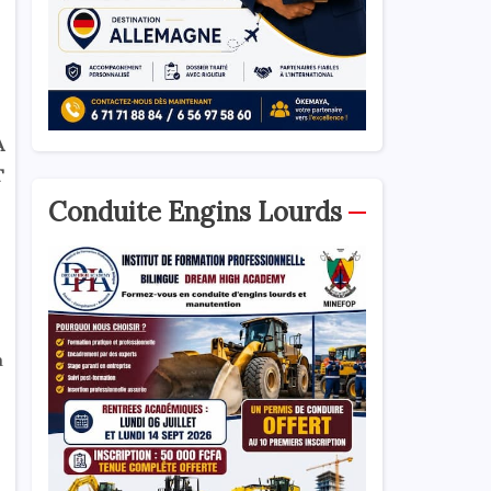
A
T
Conduite Engins Lourds
a