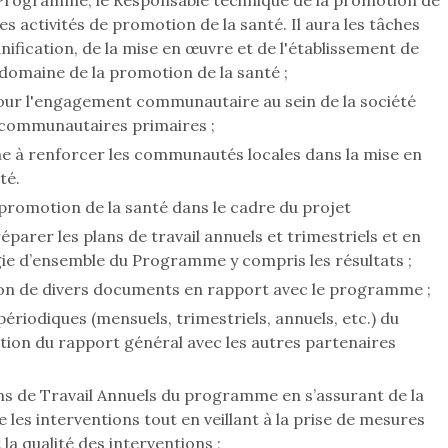
u Programme, le Responsable technique de la promotion de
es activités de promotion de la santé. Il aura les tâches
anification, de la mise en œuvre et de l'établissement de
domaine de la promotion de la santé ;
our l'engagement communautaire au sein de la société
s communautaires primaires ;
e à renforcer les communautés locales dans la mise en
té.
 promotion de la santé dans le cadre du projet
éparer les plans de travail annuels et trimestriels et en
gie d’ensemble du Programme y compris les résultats ;
tion de divers documents en rapport avec le programme ;
périodiques (mensuels, trimestriels, annuels, etc.) du
ion du rapport général avec les autres partenaires
s de Travail Annuels du programme en s’assurant de la
 les interventions tout en veillant à la prise de mesures
 la qualité des interventions ;