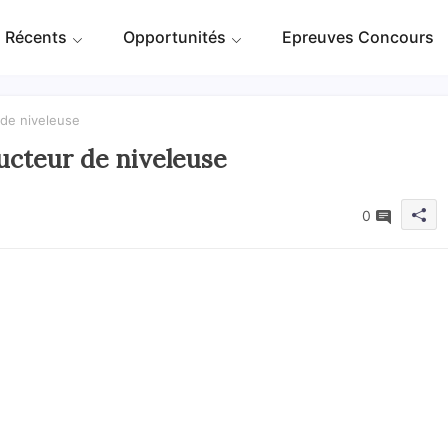
 Récents
Opportunités
Epreuves Concours
 de niveleuse
ucteur de niveleuse
0