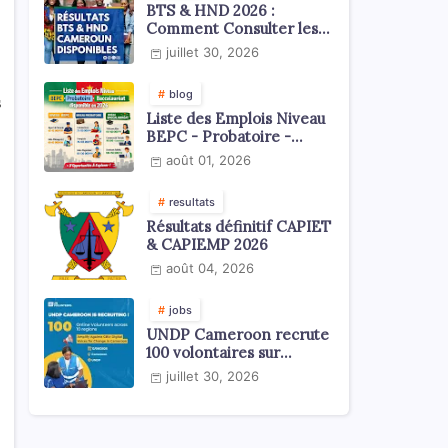
BTS & HND 2026 :
Comment Consulter les
Résultats ?
juillet 30, 2026
blog
s
Liste des Emplois Niveau
BEPC - Probatoire -
Baccalauréat dispoblible
août 01, 2026
en 2026
resultats
Résultats définitif CAPIET
& CAPIEMP 2026
août 04, 2026
jobs
UNDP Cameroon recrute
100 volontaires sur
l'échelle du territoire
juillet 30, 2026
national