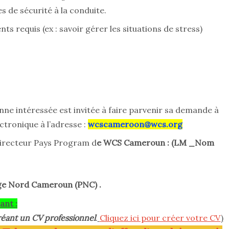
 de sécurité à la conduite.
 requis (ex : savoir gérer les situations de stress)
e
és
ne intéressée est invitée à faire parvenir sa demande à
tronique à l’adresse :
wcscameroon@wcs.org
Directeur Pays Program d
e WCS Cameroun : (LM _Nom
e Nord Cameroun (PNC) .
ant :
éant un CV professionnel
.
Cliquez ici pour créer votre CV
)