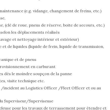
 maintenance (e.g. vidange, changement de freins, etc.)
se,
se, (clé de roue, pneus de réserve, boite de secours, etc.)
selon les déplacements réalisés
lavage et nettoyage intérieur et extérieur)
 et de liquides (liquide de frein, liquide de transmission,
canique et de pneus
pprovisionnement en carburant
nes dès le moindre soupçon de la panne
tes, visite technique etc.
/incident au Logistics Officer /Fleet Officer et ou au
 du Superviseur/Superviseuse
veleuse pour les travaux de terrassement pour étendre et