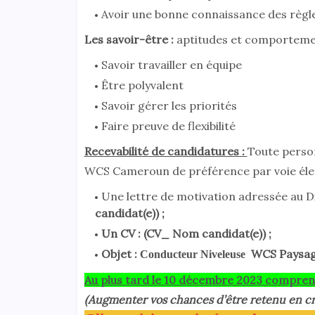
Avoir une bonne connaissance des règles
Les savoir-être :
aptitudes et comportements
Savoir travailler en équip
Être polyvalent
Savoir gérer les priorit
Faire preuve de flexibilité
Recevabilité de candidatures :
Toute person
WCS Cameroun de préférence par voie élec
Une lettre de motivation adressée au 
candidat(e)) ;
Un CV : (CV_ Nom candidat(e)) ;
Objet :
WCS Paysag
Conducteur Niveleuse
Au plus tard le 10 décembre 2023 compren
(Augmenter vos chances d’être retenu en cr