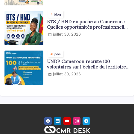
blog
BTS / HND en poche au Cameroun :
Quelles opportunités professionnelles
s'offrent à vous ?
juillet 30, 2026
jobs
UNDP Cameroon recrute 100
volontaires sur l'échelle du territoire
national
juillet 30, 2026