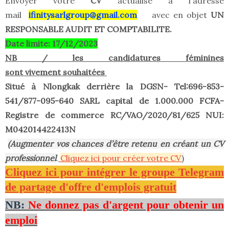
Envoyer votre
CV
actualisé à l'adresse
mail
ifinitysarlgroup@gmail.com
avec en objet
UN
RESPONSABLE AUDIT ET COMPTABILITE.
Date limite: 17/12/2023
NB / les candidatures féminines
sont vivement souhaitées
Situé à Nlongkak derrière la DGSN- Tel:696-853-
541/877-095-640 SARL capital de 1.000.000 FCFA-
Registre de commerce RC/VAO/2020/81/625 NUI:
M042014422413N
(Augmenter vos chances d’être retenu en créant un CV
professionnel
.
Cliquez ici pour créer votre CV
)
Cliquez ici pour intégrer le groupe Telegram
de partage d'offre d'emplois gratuit
NB:
Ne donnez pas d'argent pour obtenir un
emploi