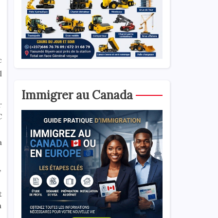
c
l
Immigrer au Canada
r
C
a
,
t
n