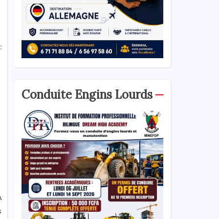
:
Conduite Engins Lourds
A
s