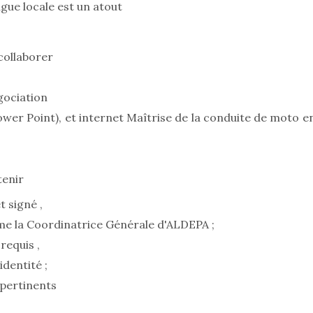
gue locale est un atout
 collaborer
gociation
ower Point), et internet Maîtrise de la conduite de moto e
tenir
t signé ,
me la Coordinatrice Générale d'ALDEPA ;
requis ,
dentité ;
 pertinents