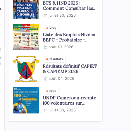
BTS & HND 2026 :
m
Comment Consulter les
Résultats ?
juillet 30, 2026
blog
Liste des Emplois Niveau
BEPC - Probatoire -
Baccalauréat dispoblible
août 01, 2026
e
en 2026
,
resultats
e
Résultats définitif CAPIET
& CAPIEMP 2026
août 04, 2026
jobs
UNDP Cameroon recrute
100 volontaires sur
l'échelle du territoire
juillet 30, 2026
national