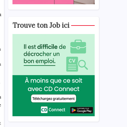
u
Trouve ton Job ici
u
u
s
e
t