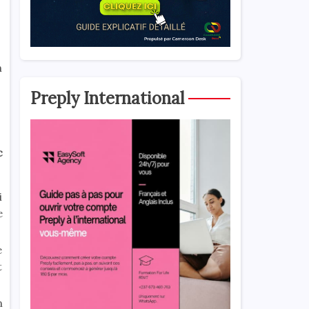
n
Preply International
c
i
e
e
t
n