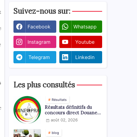
Suivez-nous sur:
t
Facebook
Whatsapp
e
Instagram
Youtube
e
Telegram
Linkedin
s
Les plus consultés
Résultats
Résultats définitifs du
e
concours direct Douanes
2026
août 02, 2026
blog