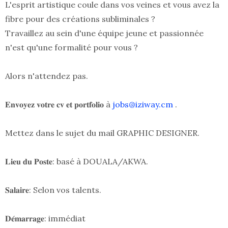
L'esprit artistique coule dans vos veines et vous avez la
fibre pour des créations subliminales ?
Travaillez au sein d'une équipe jeune et passionnée
n'est qu'une formalité pour vous ?
Alors n'attendez pas.
𝐄𝐧𝐯𝐨𝐲𝐞𝐳 𝐯𝐨𝐭𝐫𝐞 𝐜𝐯 𝐞𝐭 𝐩𝐨𝐫𝐭𝐟𝐨𝐥𝐢𝐨 à
jobs@iziway.cm
.
Mettez dans le sujet du mail GRAPHIC DESIGNER.
𝐋𝐢𝐞𝐮 𝐝𝐮 𝐏𝐨𝐬𝐭𝐞: basé à DOUALA/AKWA.
𝐒𝐚𝐥𝐚𝐢𝐫𝐞: Selon vos talents.
𝐃𝐞́𝐦𝐚𝐫𝐫𝐚𝐠𝐞: immédiat