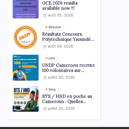
GCE 2026 results
available now !!!
août 05, 2026
Résultat
Résultats Concours
Polytechnique Yaoundé
ENSPY 2026 - Tous les
août 04, 2026
cycles
jobs
UNDP Cameroon recrute
100 volontaires sur
l'échelle du territoire
juillet 30, 2026
national
blog
BTS / HND en poche au
Cameroun : Quelles
opportunités
juillet 30, 2026
professionnelles s'offrent
à vous ?