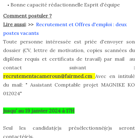
Bonne capacité rédactionnelle Esprit d'équipe
Comment postuler ?
Lire aussi
:
>>
Recrutement et Offres d'emploi : deux
postes vacants
Toute personne intéressée est priée d'envoyer son
dossier (CV, lettre de motivation, copies scannées du
diplôme requis et certificats de travail) par mail au
contact suivant
:
recrutementscameroun@fairmed.cm
Avec en intitulé
du mail: " Assistant Comptable projet MAGNIKE KO
012024"
jusqu' au 19 janvier 2024 à 17H
Seul les candidat(e)s présélectionné(e)s seront
contacté(e)s.