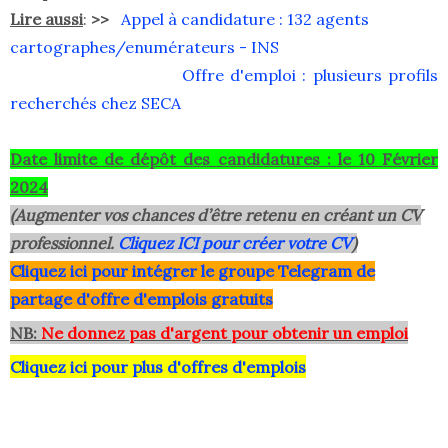
Lire aussi
:
>>
Appel à candidature : 132 agents
cartographes/enumérateurs - INS
Offre d'emploi : plusieurs profils
recherchés chez SECA
Date limite de dépôt des candidatures : le 10 Février
2024
(Augmenter vos chances d’être retenu en créant un CV
professionnel.
Cliquez ICI pour créer votre CV
)
Clique
z ici pour intégrer le grou
pe Telegram de
partage d'offre d'emplois gratuits
NB:
Ne donnez pas d'argent pour obtenir un emploi
Cliquez ici pour plus d'offres d'emplois