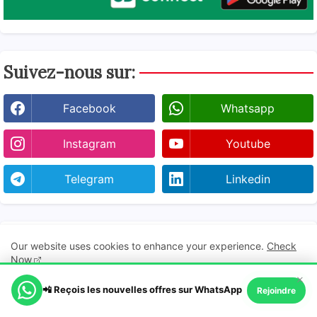
Suivez-nous sur:
Facebook
Whatsapp
Instagram
Youtube
Telegram
Linkedin
Les plus consultés
Our website uses cookies to enhance your experience.
Check
Now
×
blog
📲 Reçois les nouvelles offres sur WhatsApp
Ok, Go it!
Rejoindre
BTS & HND 2026 : Comment
Consulter les Résultats ?