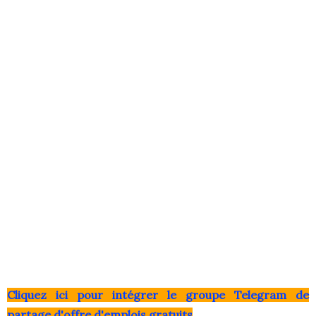
Clique
z ici pour intégrer le grou
pe Telegram de
partage d'offre d'emplois gratuits