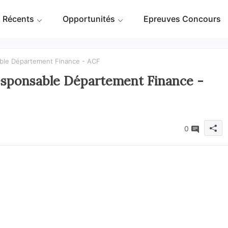
 Récents
Opportunités
Epreuves Concours
sable Département Finance - ACF
Responsable Département Finance -
0