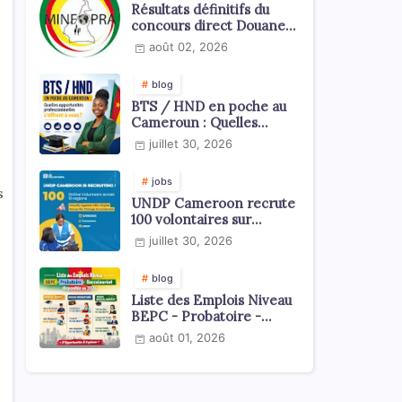
Résultats définitifs du
concours direct Douanes
2026
août 02, 2026
blog
BTS / HND en poche au
Cameroun : Quelles
opportunités
juillet 30, 2026
professionnelles s'offrent
à vous ?
jobs
s
UNDP Cameroon recrute
100 volontaires sur
l'échelle du territoire
juillet 30, 2026
national
blog
Liste des Emplois Niveau
BEPC - Probatoire -
Baccalauréat dispoblible
août 01, 2026
en 2026