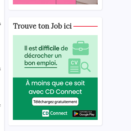
s
Trouve ton Job ici
x
e