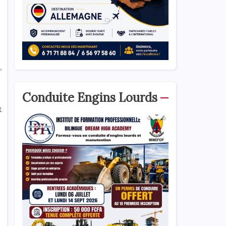
,
Conduite Engins Lourds
t