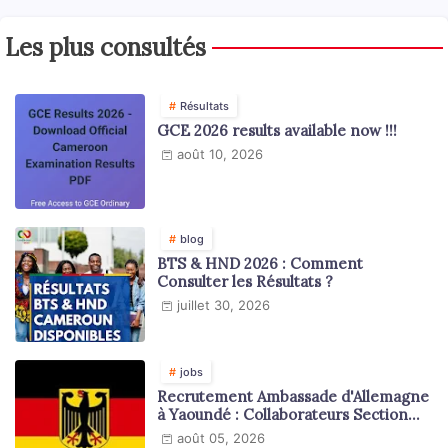
Les plus consultés
Résultats
GCE 2026 results available now !!!
août 10, 2026
blog
BTS & HND 2026 : Comment
Consulter les Résultats ?
juillet 30, 2026
jobs
Recrutement Ambassade d'Allemagne
à Yaoundé : Collaborateurs Section
Juridique et Consulaire
août 05, 2026