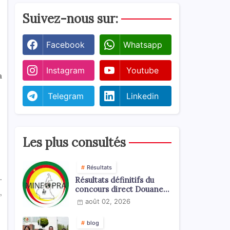
Suivez-nous sur:
Facebook
Whatsapp
Instagram
Youtube
a
Telegram
Linkedin
Les plus consultés
Résultats
.
Résultats définitifs du
concours direct Douanes
,
2026
août 02, 2026
blog