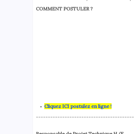
COMMENT POSTULER ?
Cliquez ICI postulez en ligne !
-----------------------------------------
Responsable de Projet Technique H/F