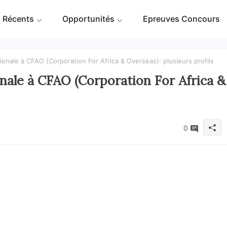
 Récents
Opportunités
Epreuves Concours
ionale à CFAO (Corporation For Africa & Overseas): plusieurs profils
nale à CFAO (Corporation For Africa &
0