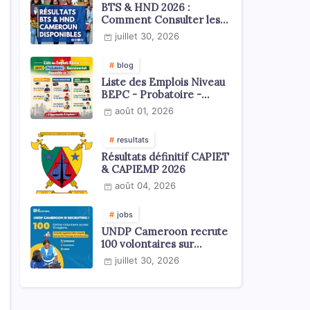
BTS & HND 2026 :
Comment Consulter les
.
Résultats ?
juillet 30, 2026
blog
Liste des Emplois Niveau
BEPC - Probatoire -
Baccalauréat dispoblible
août 01, 2026
en 2026
resultats
Résultats définitif CAPIET
& CAPIEMP 2026
août 04, 2026
jobs
UNDP Cameroon recrute
100 volontaires sur
l'échelle du territoire
juillet 30, 2026
national