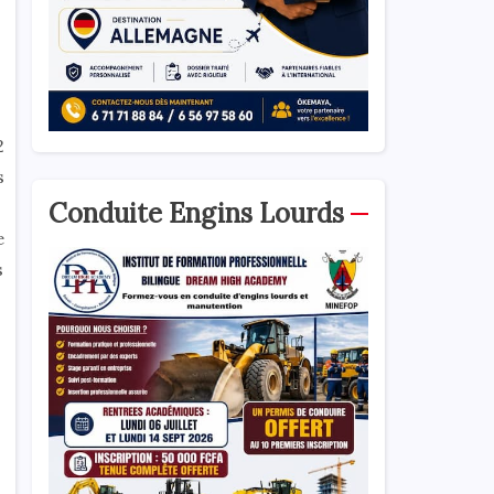
2
s
Conduite Engins Lourds
e
s