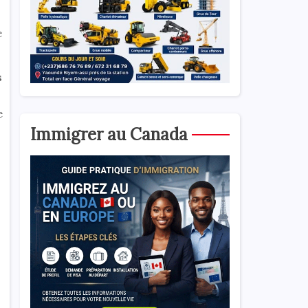
e
s
e
Immigrer au Canada