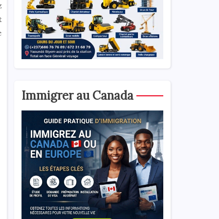
z
t
e
Immigrer au Canada