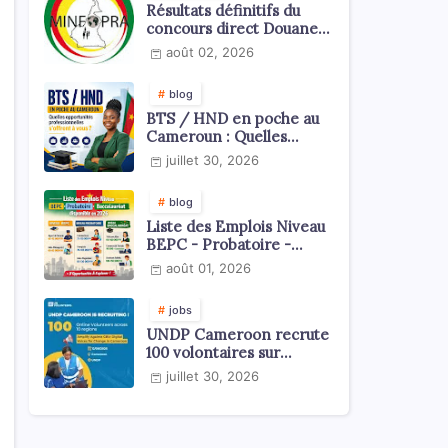
Résultats définitifs du
concours direct Douanes
2026
août 02, 2026
blog
BTS / HND en poche au
Cameroun : Quelles
opportunités
juillet 30, 2026
professionnelles s'offrent
à vous ?
blog
Liste des Emplois Niveau
BEPC - Probatoire -
Baccalauréat dispoblible
août 01, 2026
en 2026
jobs
UNDP Cameroon recrute
100 volontaires sur
l'échelle du territoire
juillet 30, 2026
national