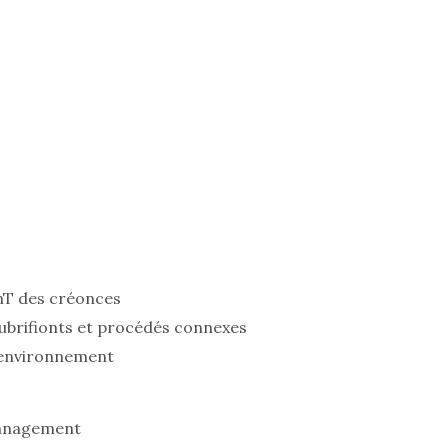
nT des créonces
lubrifionts et procédés connexes
t environnement
management