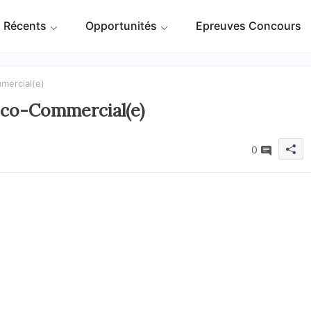
 Récents
Opportunités
Epreuves Concours
mercial(e)
ico-Commercial(e)
0