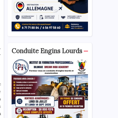
,
Conduite Engins Lourds
-
e
e
s
s
à