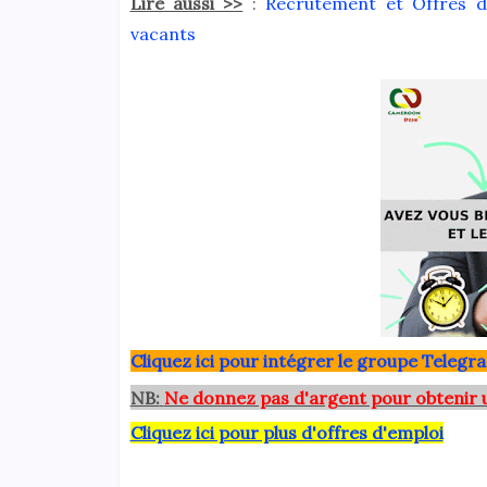
Lire aussi >>
:
Recrutement et Offres d'
vacants
Clique
z ici pour intégrer le grou
pe Telegra
NB:
Ne donnez pas d'argent pour obtenir 
Cliquez ici pour plus d'offres d'emploi