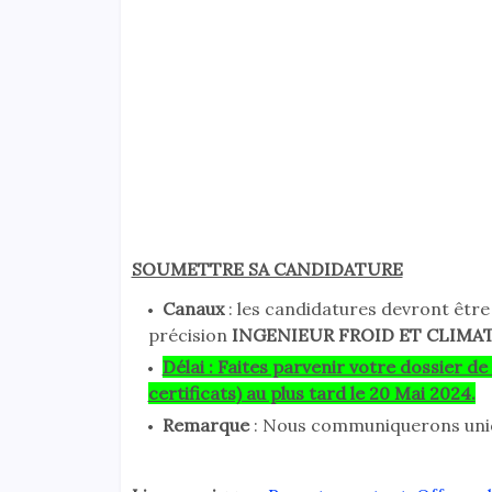
SOUMETTRE SA CANDIDATURE
Canaux
: les candidatures devront êtr
précision
INGENIEUR FROID ET CLIMA
Délai : Faites parvenir votre dossier d
certificats) au plus tard le 20 Mai 2024.
Remarque
: Nous communiquerons uniq