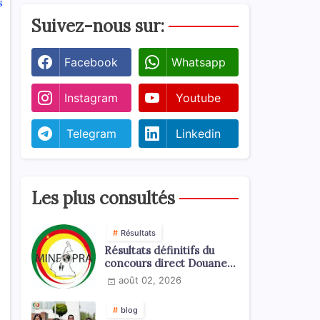
s
Suivez-nous sur:
Facebook
Whatsapp
Instagram
Youtube
Telegram
Linkedin
Les plus consultés
Résultats
Résultats définitifs du
concours direct Douanes
2026
août 02, 2026
blog