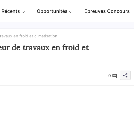
 Récents
Opportunités
Epreuves Concours
ravaux en froid et climatisation
eur de travaux en froid et
0