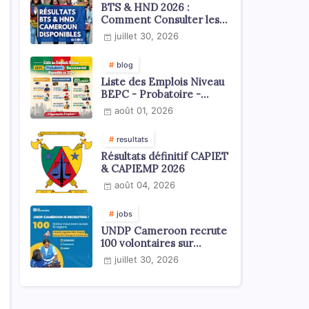
BTS & HND 2026 :
Comment Consulter les
Résultats ?
juillet 30, 2026
blog
Liste des Emplois Niveau
BEPC - Probatoire -
Baccalauréat dispoblible
août 01, 2026
en 2026
resultats
Résultats définitif CAPIET
& CAPIEMP 2026
août 04, 2026
jobs
UNDP Cameroon recrute
100 volontaires sur
l'échelle du territoire
juillet 30, 2026
national