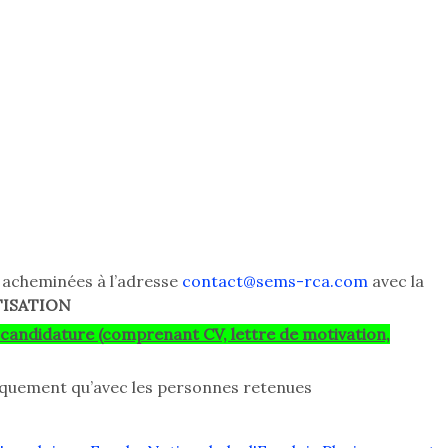
e acheminées à l’adresse
contact@sems-rca.com
avec la
TISATION
e candidature (comprenant CV, lettre de motivation,
uement qu’avec les personnes retenues