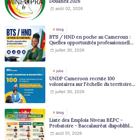
Douanes 2026
août 02, 2026
blog
BTS / HND en poche au Cameroun :
Quelles opportunités professionnelles
s'offrent à vous ?
juillet 30, 2026
jobs
UNDP Cameroon recrute 100
volontaires sur l'échelle du territoire
national
juillet 30, 2026
blog
Liste des Emplois Niveau BEPC -
Probatoire - Baccalauréat dispoblible
en 2026
août 01, 2026