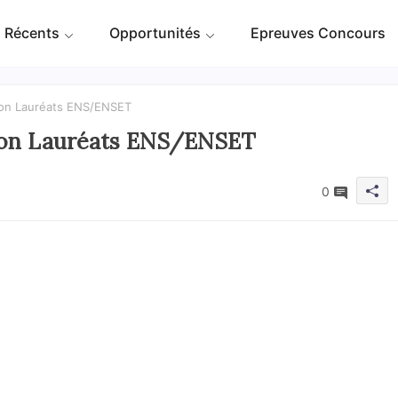
 Récents
Opportunités
Epreuves Concours
tion Lauréats ENS/ENSET
ion Lauréats ENS/ENSET
0