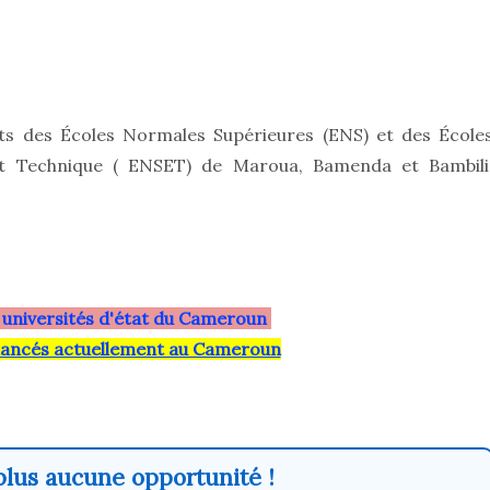
ts des Écoles Normales Supérieures (ENS) et des École
t Technique ( ENSET) de Maroua, Bamenda et Bambili
 universités d'état du Cameroun
lancés actuellement au Cameroun
lus aucune opportunité !