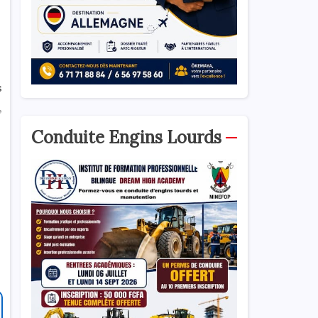
s
,
Conduite Engins Lourds