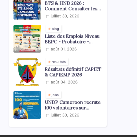
BTS & HND 2026 :
Comment Consulter les
Résultats ?
juillet 30, 2026
blog
Liste des Emplois Niveau
BEPC - Probatoire -
Baccalauréat dispoblible
août 01, 2026
en 2026
resultats
Résultats définitif CAPIET
& CAPIEMP 2026
août 04, 2026
jobs
UNDP Cameroon recrute
100 volontaires sur
l'échelle du territoire
juillet 30, 2026
national