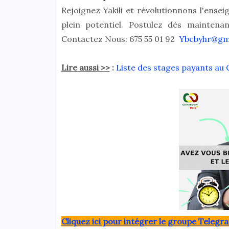
Rejoignez Yakili et révolutionnons l'ense
plein potentiel. Postulez dès mainten
Contactez Nous: 675 55 01 92
Ybcbyhr@gm
Lire aussi >>
:
Liste des stages payants a
Clique
z ici pour intégrer le grou
pe Telegra