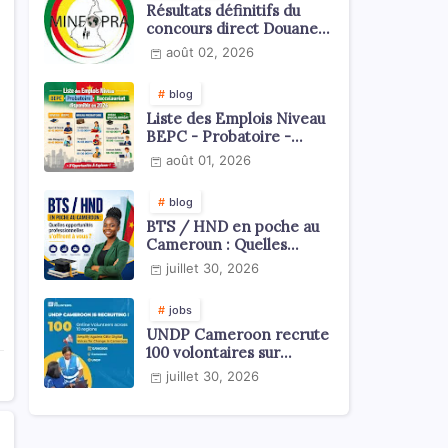
Résultats définitifs du
concours direct Douanes
2026
août 02, 2026
blog
Liste des Emplois Niveau
BEPC - Probatoire -
Baccalauréat dispoblible
août 01, 2026
en 2026
blog
BTS / HND en poche au
Cameroun : Quelles
opportunités
juillet 30, 2026
professionnelles s'offrent
à vous ?
jobs
UNDP Cameroon recrute
100 volontaires sur
l'échelle du territoire
juillet 30, 2026
national