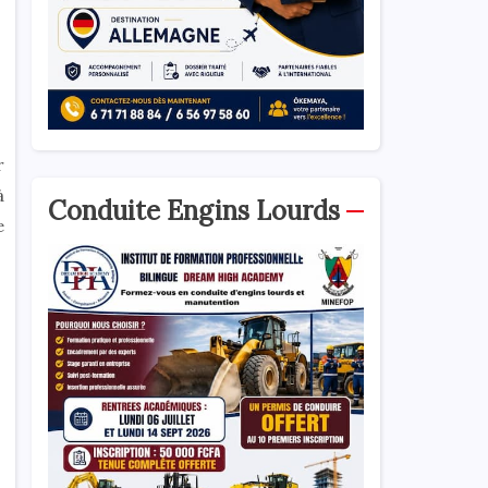
r
à
Conduite Engins Lourds
e