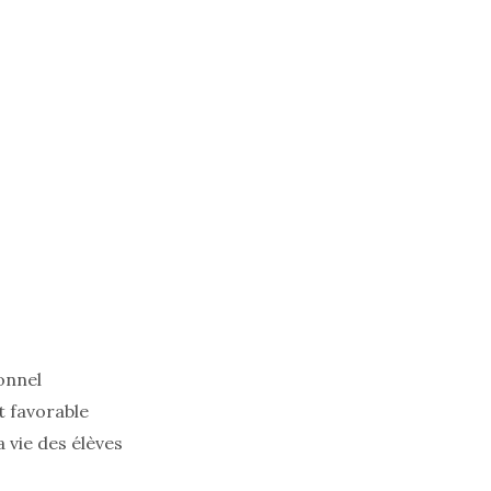
onnel
t favorable
a vie des élèves