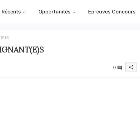
 Récents
Opportunités
Epreuves Concours
(E)S
EIGNANT(E)S
0