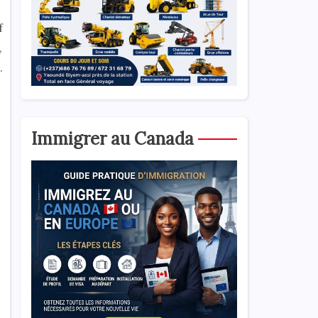
f
,
.
Immigrer au Canada