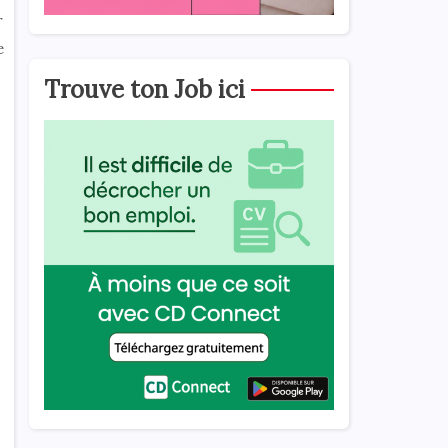
r
e
Trouve ton Job ici