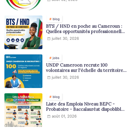
blog
BTS / HND en poche au Cameroun :
Quelles opportunités professionnelles
s'offrent à vous ?
juillet 30, 2026
jobs
UNDP Cameroon recrute 100
volontaires sur l'échelle du territoire
national
juillet 30, 2026
blog
Liste des Emplois Niveau BEPC -
Probatoire - Baccalauréat dispoblible
en 2026
août 01, 2026