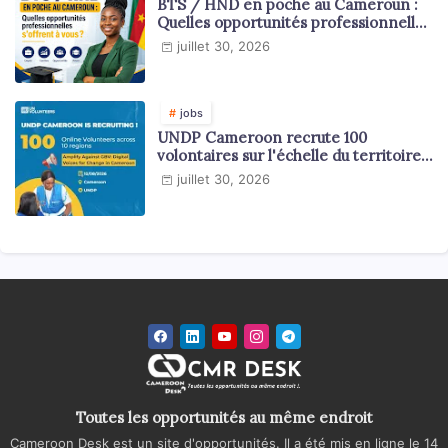
BTS / HND en poche au Cameroun :
Quelles opportunités professionnelles
s'offrent à vous ?
juillet 30, 2026
jobs
UNDP Cameroon recrute 100
volontaires sur l'échelle du territoire
national
juillet 30, 2026
Toutes les opportunités au même endroit
Cameroon Desk est un site d'opportunités. Il a été mis en ligne le 14