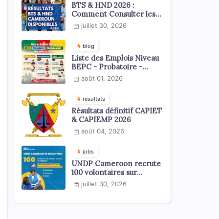
BTS & HND 2026 :
Comment Consulter les
Résultats ?
juillet 30, 2026
blog
Liste des Emplois Niveau
BEPC - Probatoire -
Baccalauréat dispoblible
août 01, 2026
en 2026
resultats
Résultats définitif CAPIET
& CAPIEMP 2026
août 04, 2026
jobs
UNDP Cameroon recrute
100 volontaires sur
l'échelle du territoire
juillet 30, 2026
national