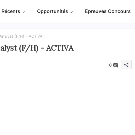
 Récents
Opportunités
Epreuves Concours
 Analyst (F/H) - ACTIVA
nalyst (F/H) - ACTIVA
0