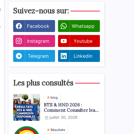
e
Suivez-nous sur:
,
Facebook
Whatsapp
Instagram
Youtube
Telegram
Linkedin
Les plus consultés
blog
BTS & HND 2026 :
Comment Consulter les
Résultats ?
juillet 30, 2026
Résultats