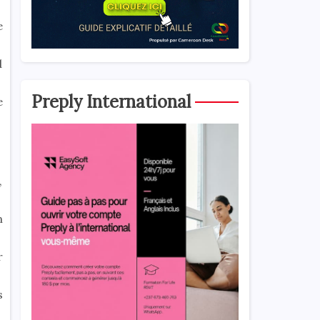
e
d
Preply International
e
,
n
r
s