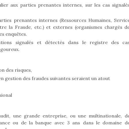
ier aux parties prenantes internes, sur les cas signalé
parties prenantes internes (Ressources Humaines, Servic
ntre la Fraude, etc.) et externes (organismes chargés d
 des enquêtes.
ions signalés et détectés dans le registre des ca
rigoureux.
on des risques,
 en gestion des fraudes suivantes seraient un atout
sional
it, une grande entreprise, ou une multinationale, d
urance ou de la banque avec 3 ans dans le domaine d