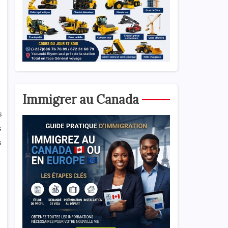
Immigrer au Canada
s
s
s