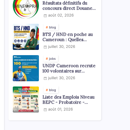
Résultats définitifs du
concours direct Douanes
2026
août 02, 2026
blog
BTS / HND en poche au
Cameroun : Quelles
opportunités
juillet 30, 2026
professionnelles s'offrent
à vous ?
jobs
UNDP Cameroon recrute
100 volontaires sur
l'échelle du territoire
juillet 30, 2026
national
blog
Liste des Emplois Niveau
BEPC - Probatoire -
Baccalauréat dispoblible
août 01, 2026
en 2026