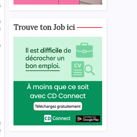
s
e
Trouve ton Job ici
e
s
e
e