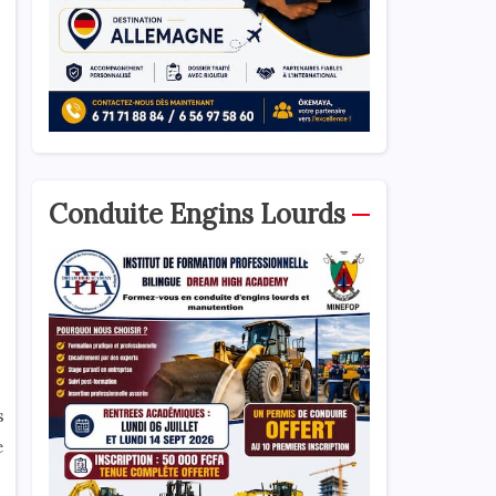
Conduite Engins Lourds
s
e