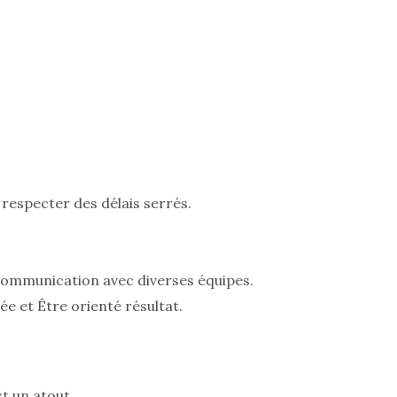
 respecter des délais serrés.
communication avec diverses équipes.
e et Être orienté résultat.
st un atout,