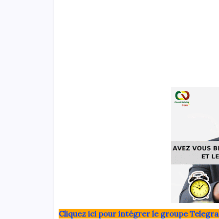
Clique
z ici pour intégrer le grou
pe Telegra