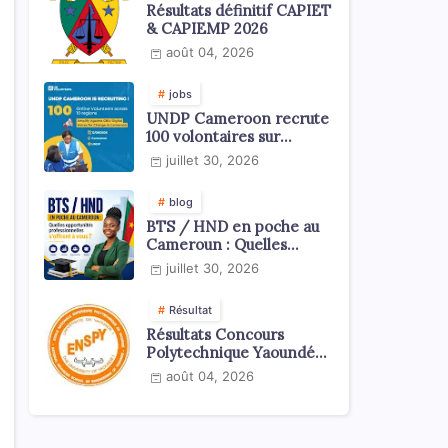
Résultats définitif CAPIET
& CAPIEMP 2026
août 04, 2026
jobs
UNDP Cameroon recrute
100 volontaires sur
l'échelle du territoire
juillet 30, 2026
national
blog
BTS / HND en poche au
Cameroun : Quelles
opportunités
juillet 30, 2026
professionnelles s'offrent
à vous ?
Résultat
Résultats Concours
Polytechnique Yaoundé
ENSPY 2026 - Tous les
août 04, 2026
cycles