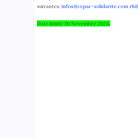
suivantes:
infos@cepac-solidarite.com
rh@
Date limite 30 Novembre 2024.