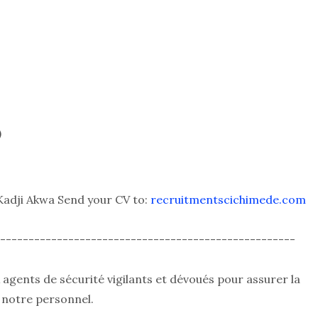
)
Kadji Akwa Send your CV to:
recruitmentscichimede.com
----------------------------------------------------
agents de sécurité vigilants et dévoués pour assurer la
e notre personnel.