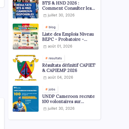
BTS & HND 2026 :
Comment Consulter les
Résultats ?
juillet 30, 2026
blog
Liste des Emplois Niveau
BEPC - Probatoire -
Baccalauréat dispoblible
août 01, 2026
en 2026
resultats
Résultats définitif CAPIET
& CAPIEMP 2026
août 04, 2026
jobs
UNDP Cameroon recrute
100 volontaires sur
l'échelle du territoire
juillet 30, 2026
national