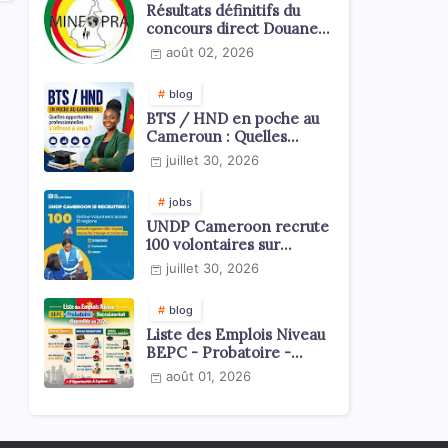
Résultats définitifs du
concours direct Douanes
2026
août 02, 2026
blog
BTS / HND en poche au
Cameroun : Quelles
opportunités
juillet 30, 2026
professionnelles s'offrent
à vous ?
jobs
UNDP Cameroon recrute
100 volontaires sur
l'échelle du territoire
juillet 30, 2026
national
blog
Liste des Emplois Niveau
BEPC - Probatoire -
Baccalauréat dispoblible
août 01, 2026
en 2026