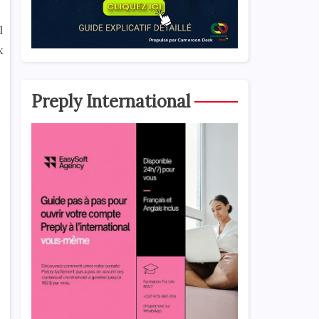
l
x
Preply International