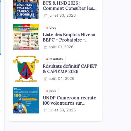
BTS & HND 2026 :
Comment Consulter les
Résultats ?
juillet 30, 2026
blog
Liste des Emplois Niveau
BEPC - Probatoire -
Baccalauréat dispoblible
août 01, 2026
en 2026
resultats
Résultats définitif CAPIET
& CAPIEMP 2026
août 04, 2026
jobs
UNDP Cameroon recrute
100 volontaires sur
l'échelle du territoire
juillet 30, 2026
national