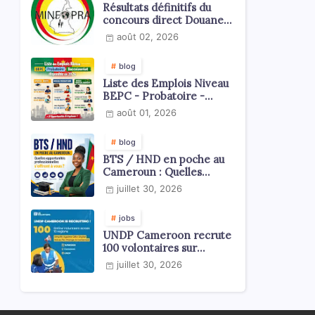
Résultats définitifs du
concours direct Douanes
2026
août 02, 2026
blog
Liste des Emplois Niveau
BEPC - Probatoire -
Baccalauréat dispoblible
août 01, 2026
en 2026
blog
BTS / HND en poche au
Cameroun : Quelles
opportunités
juillet 30, 2026
professionnelles s'offrent
à vous ?
jobs
UNDP Cameroon recrute
100 volontaires sur
l'échelle du territoire
juillet 30, 2026
national