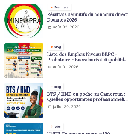
Résultats
Résultats définitifs du concours direct
Douanes 2026
août 02, 2026
blog
Liste des Emplois Niveau BEPC -
Probatoire - Baccalauréat dispoblible
en 2026
août 01, 2026
blog
BTS / HND en poche au Cameroun :
Quelles opportunités professionnelles
s'offrent à vous ?
juillet 30, 2026
jobs
UNDP Cameroon recrute 100