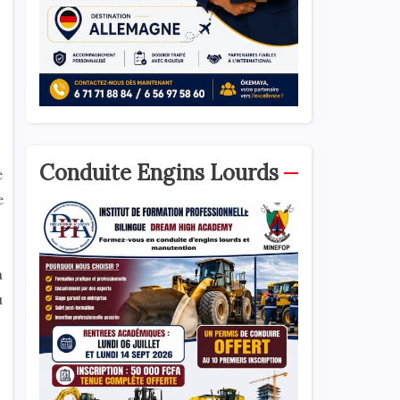
Conduite Engins Lourds
e
e
à
u