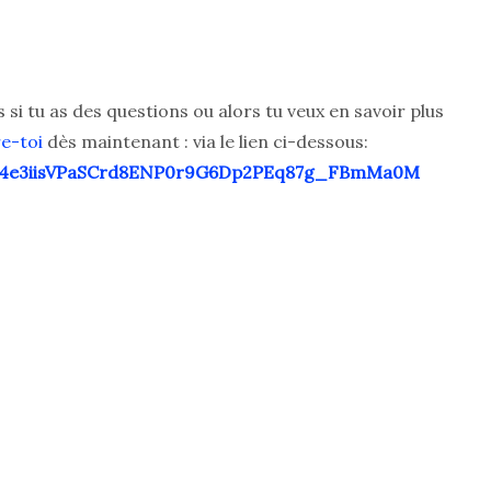
i tu as des questions ou alors tu veux en savoir plus
e-toi
dès maintenant : via le lien ci-dessous:
IR4e3iisVPaSCrd8ENP0r9G6Dp2PEq87g_FBmMa0M