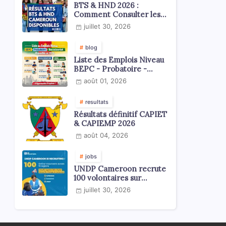
BTS & HND 2026 :
Comment Consulter les
Résultats ?
juillet 30, 2026
blog
Liste des Emplois Niveau
BEPC - Probatoire -
Baccalauréat dispoblible
août 01, 2026
en 2026
resultats
Résultats définitif CAPIET
& CAPIEMP 2026
août 04, 2026
jobs
UNDP Cameroon recrute
100 volontaires sur
l'échelle du territoire
juillet 30, 2026
national