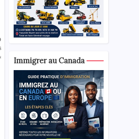
9
8
«
Immigrer au Canada