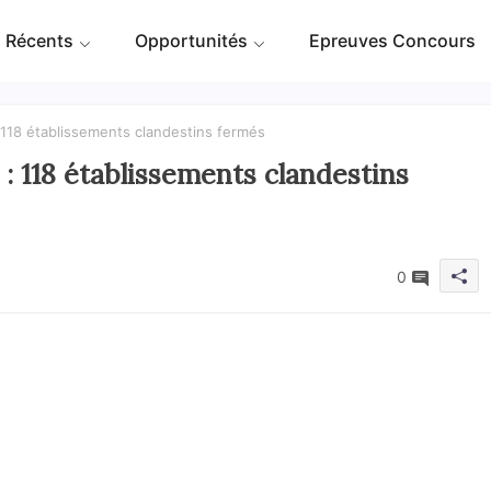
 Récents
Opportunités
Epreuves Concours
118 établissements clandestins fermés
 118 établissements clandestins
0