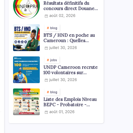
Résultats définitifs du
concours direct Douanes
2026
août 02, 2026
blog
BTS / HND en poche au
Cameroun : Quelles
opportunités
juillet 30, 2026
professionnelles s'offrent
à vous ?
jobs
UNDP Cameroon recrute
100 volontaires sur
l'échelle du territoire
juillet 30, 2026
national
blog
Liste des Emplois Niveau
BEPC - Probatoire -
Baccalauréat dispoblible
août 01, 2026
en 2026