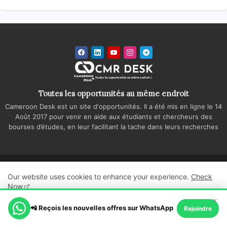
Toutes les opportunités au même endroit
Cameroon Desk est un site d'opportunités. Il a été mis en ligne le 14
Août 2017 pour venir en aide aux étudiants et chercheurs des
bourses d’études, en leur facilitant la tache dans leurs recherches
Accueil
A propos
Contactez-nous
Our website uses cookies to enhance your experience.
Check
Politique de confidentialité
Regie publicitaire
Now
×
All Right Reserved Copyright ©
📲 Reçois les nouvelles offres sur WhatsApp
Ok, Go it!
Rejoindre
Cameroon Desk