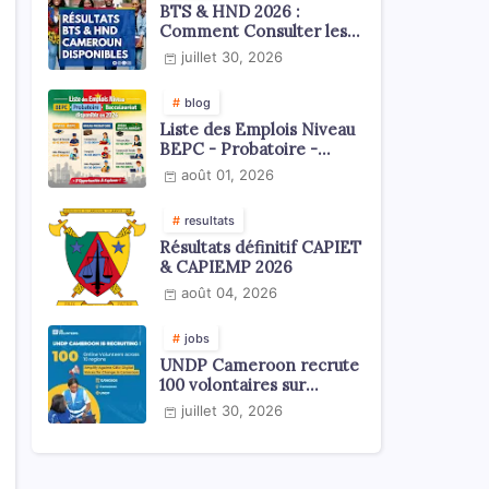
BTS & HND 2026 :
Comment Consulter les
Résultats ?
juillet 30, 2026
blog
Liste des Emplois Niveau
BEPC - Probatoire -
Baccalauréat dispoblible
août 01, 2026
en 2026
resultats
Résultats définitif CAPIET
& CAPIEMP 2026
août 04, 2026
jobs
UNDP Cameroon recrute
100 volontaires sur
l'échelle du territoire
juillet 30, 2026
national