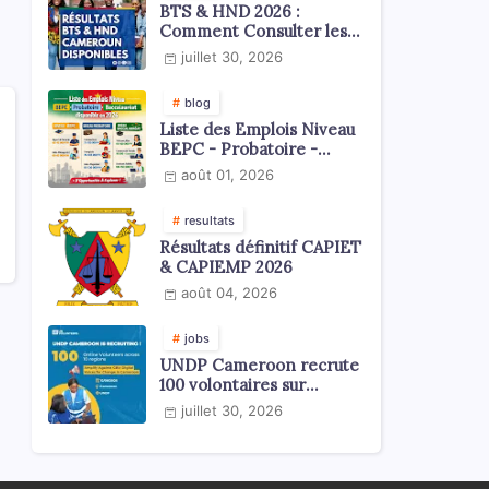
BTS & HND 2026 :
Comment Consulter les
Résultats ?
juillet 30, 2026
blog
Liste des Emplois Niveau
BEPC - Probatoire -
Baccalauréat dispoblible
août 01, 2026
en 2026
resultats
Résultats définitif CAPIET
& CAPIEMP 2026
août 04, 2026
jobs
UNDP Cameroon recrute
100 volontaires sur
l'échelle du territoire
juillet 30, 2026
national