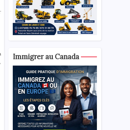
r
n
Immigrer au Canada
,