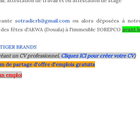
il, attestation de travail et ou attestation de stage
vante s
otradicrh@gmail.com
ou alors déposées à notr
le des fêtes d'AKWA (Douala) à l'immeuble SOREPCO
avant l
 TIGER BRANDS
éant un CV professionnel.
Cliquez ICI pour créer votre CV
)
m de partage d'offre d'emplois gratuits
un emploi