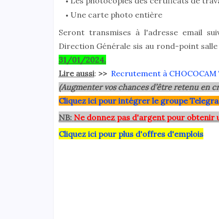
Les photocopies des certificats de trava
Une carte photo entière
Seront transmises à l'adresse email sui
Direction Générale sis au rond-point sal
31/01/2024.
Lire aussi
:
>>
Recrutement à CHOCOCAM
(Augmenter vos chances d’être retenu en cr
Clique
z ici pour intégrer le grou
pe Telegra
NB:
Ne donnez pas d'argent pour obtenir 
Cliquez ici pour plus d'offres d'emplois