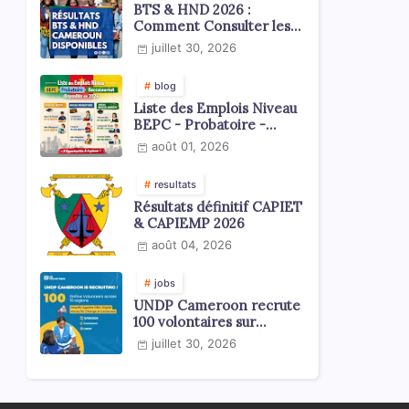
BTS & HND 2026 :
Comment Consulter les
Résultats ?
juillet 30, 2026
blog
Liste des Emplois Niveau
BEPC - Probatoire -
Baccalauréat dispoblible
août 01, 2026
en 2026
resultats
Résultats définitif CAPIET
& CAPIEMP 2026
août 04, 2026
jobs
UNDP Cameroon recrute
100 volontaires sur
l'échelle du territoire
juillet 30, 2026
national