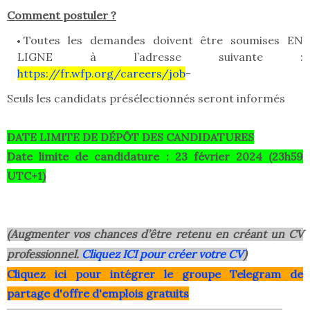
Comment postuler ?
Toutes les demandes doivent être soumises EN
LIGNE à l’adresse suivante :
https://fr.wfp.org/careers/job
-
Seuls les candidats présélectionnés seront informés
DATE LIMITE DE DÉPÔT DES CANDIDATURES
Date limite de candidature : 23 février 2024 (23h59
UTC+1)
(Augmenter vos chances d’être retenu en créant un CV
professionnel.
Cliquez ICI pour créer votre CV
)
Clique
z ici pour intégrer le grou
pe Telegram de
partage d'offre d'emplois gratuits