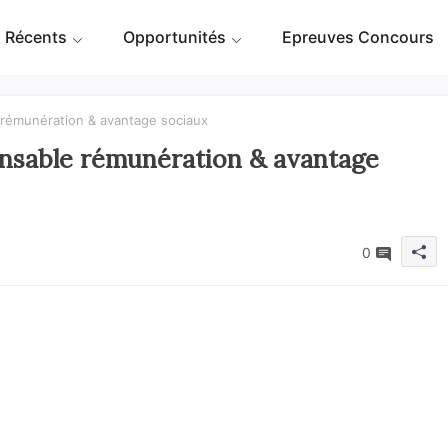
 Récents
Opportunités
Epreuves Concours
 rémunération & avantage sociaux
onsable rémunération & avantage
0