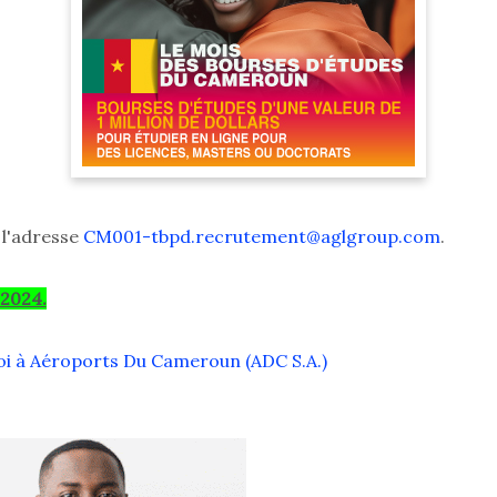
 l'adresse
CM001-tbpd.recrutement@aglgroup.com
.
 2024.
oi à Aéroports Du Cameroun (ADC S.A.)