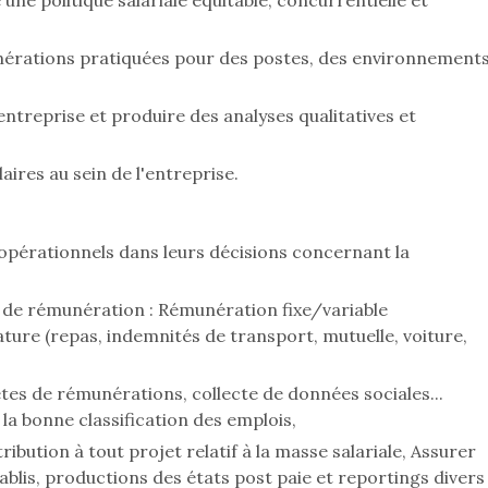
ne politique salariale équitable, concurrentielle et
munérations pratiquées pour des postes, des environnement
ntreprise et produire des analyses qualitatives et
aires au sein de l'entreprise.
 opérationnels dans leurs décisions concernant la
de rémunération : Rémunération fixe/variable
ure (repas, indemnités de transport, mutuelle, voiture,
tes de rémunérations, collecte de données sociales...
à la bonne classification des emplois,
bution à tout projet relatif à la masse salariale, Assurer
tablis, productions des états post paie et reportings divers