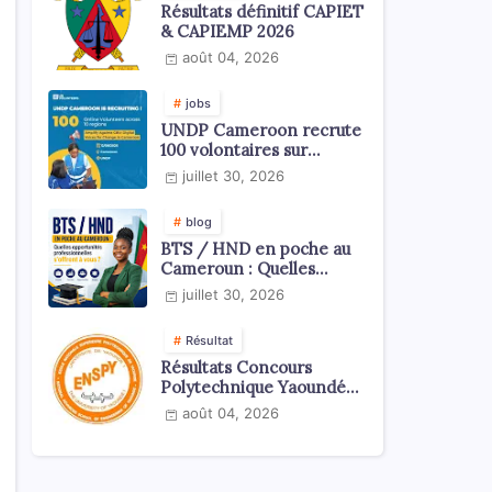
Résultats définitif CAPIET
& CAPIEMP 2026
août 04, 2026
jobs
UNDP Cameroon recrute
100 volontaires sur
l'échelle du territoire
juillet 30, 2026
national
blog
BTS / HND en poche au
Cameroun : Quelles
opportunités
juillet 30, 2026
professionnelles s'offrent
à vous ?
Résultat
Résultats Concours
Polytechnique Yaoundé
ENSPY 2026 - Tous les
août 04, 2026
cycles