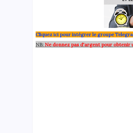
Clique
z ici pour intégrer le grou
pe Telegra
NB:
Ne donnez pas d'argent pour obtenir 