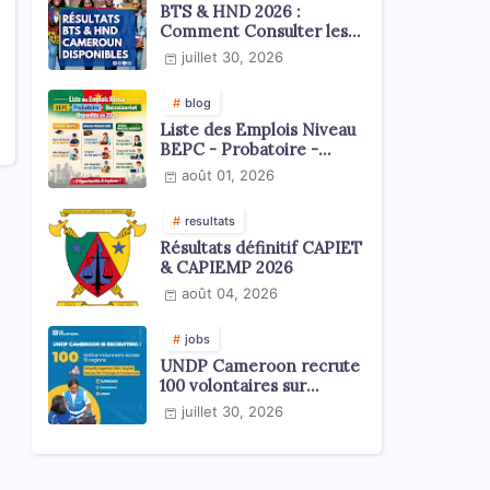
BTS & HND 2026 :
Comment Consulter les
Résultats ?
juillet 30, 2026
blog
Liste des Emplois Niveau
BEPC - Probatoire -
Baccalauréat dispoblible
août 01, 2026
en 2026
resultats
Résultats définitif CAPIET
& CAPIEMP 2026
août 04, 2026
jobs
UNDP Cameroon recrute
100 volontaires sur
l'échelle du territoire
juillet 30, 2026
national