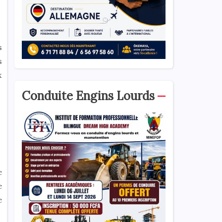
s
s
x
Conduite Engins Lourds
e
e
e