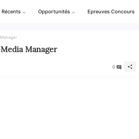
 Récents
Opportunités
Epreuves Concours
a Manager
al Media Manager
0