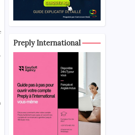
e
Preply International
r
s