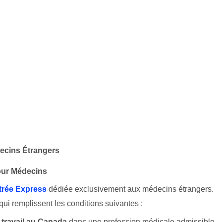
ecins Étrangers
ur Médecins
trée Express
dédiée exclusivement aux médecins étrangers.
qui remplissent les conditions suivantes :
 travail au Canada
dans une profession médicale admissible