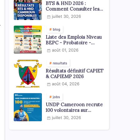
BTS & HND 2026 :
Comment Consulter les
Résultats ?
juillet 30, 2026
r
blog
Liste des Emplois Niveau
BEPC - Probatoire -
Baccalauréat dispoblible
août 01, 2026
en 2026
resultats
Résultats définitif CAPIET
& CAPIEMP 2026
août 04, 2026
jobs
UNDP Cameroon recrute
100 volontaires sur
l'échelle du territoire
juillet 30, 2026
national