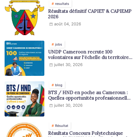
resultats
Résultats définitif CAPIET & CAPIEMP
2026
août 04, 2026
jobs
UNDP Cameroon recrute 100
volontaires sur l'échelle du territoire
national
juillet 30, 2026
blog
BTS / HND en poche au Cameroun :
Quelles opportunités professionnelles
s'offrent à vous ?
juillet 30, 2026
Résultat
Résultats Concours Polytechnique