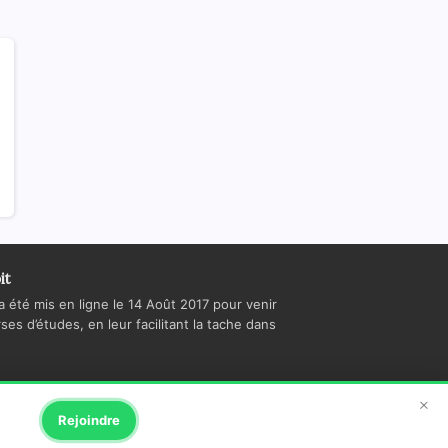
it
a été mis en ligne le 14 Août 2017 pour venir
es d’études, en leur facilitant la tache dans
×
Rejoindre
us
Politique de confidentialité
Regie publicitaire