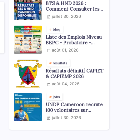
BTS & HND 2026 :
Comment Consulter les
Résultats ?
juillet 30, 2026
blog
Liste des Emplois Niveau
BEPC - Probatoire -
Baccalauréat dispoblible
août 01, 2026
en 2026
resultats
Résultats définitif CAPIET
& CAPIEMP 2026
août 04, 2026
jobs
UNDP Cameroon recrute
100 volontaires sur
l'échelle du territoire
juillet 30, 2026
national