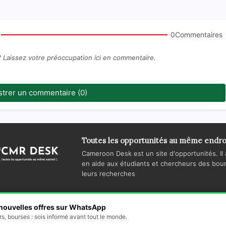
0Commentaires
? Laissez votre préoccupation ici en commentaire.
strer un commentaire (0)
Toutes les opportunités au même endro
Cameroon Desk est un site d'opportunités. Il 
en aide aux étudiants et chercheurs des bours
leurs recherches
 nouvelles offres sur WhatsApp
Accueil
A propos
Contactez-no
s, bourses : sois informé avant tout le monde.