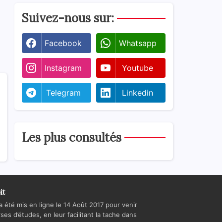
Suivez-nous sur:
Facebook
Whatsapp
Instagram
Youtube
Telegram
Linkedin
Les plus consultés
it
a été mis en ligne le 14 Août 2017 pour venir
es d’études, en leur facilitant la tache dans