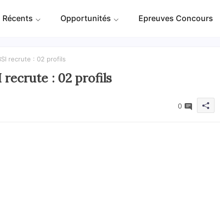
 Récents
Opportunités
Epreuves Concours
I recrute : 02 profils
recrute : 02 profils
0