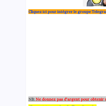
Clique
z ici pour intégrer le grou
pe Telegra
NB:
Ne donnez pas d'argent pour obtenir 