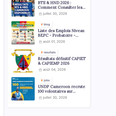
BTS & HND 2026 :
Comment Consulter les
Résultats ?
juillet 30, 2026
blog
Liste des Emplois Niveau
BEPC - Probatoire -
Baccalauréat dispoblible
août 01, 2026
en 2026
resultats
Résultats définitif CAPIET
& CAPIEMP 2026
août 04, 2026
jobs
UNDP Cameroon recrute
100 volontaires sur
l'échelle du territoire
juillet 30, 2026
national