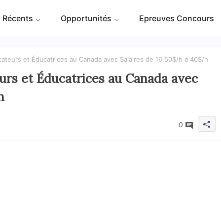
 Récents
Opportunités
Epreuves Concours
teurs et Éducatrices au Canada avec Salaires de 16.50$/h à 40$/h
rs et Éducatrices au Canada avec
h
0